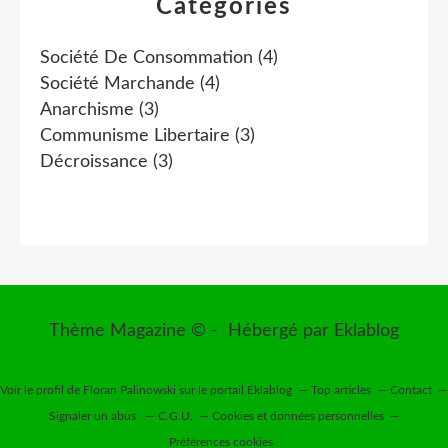
Catégories
Société De Consommation
(4)
Société Marchande
(4)
Anarchisme
(3)
Communisme Libertaire
(3)
Décroissance
(3)
Thème Magazine © - Hébergé par
Eklablog
Voir le profil de
Floran Palinowski
sur le portail Eklablog
Top articles
Contact
Signaler un abus
C.G.U.
Cookies et données personnelles
Préférences cookies